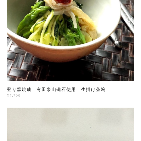
登り窯焼成 有田泉山磁石使用 生掛け茶碗
¥7,700