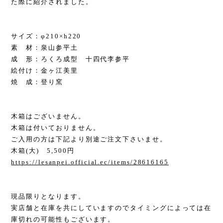
た際に紹介されました。
サイズ：φ210×h220
素 材：泉山参平土
成 形：ろくろ成型 十四代李参平
絵付け：金ヶ江美里
焼 成：登り窯
木箱はございません。
木箱は付いておりません。
ご入用の方は下記より別途ご注文下さいませ。
木箱(大) 5,500円
https://lesanpei.official.ec/items/28616165
現品限りとなります。
実店舗と在庫を共にしていますのでタイミングによっては在
庫切れの可能性もございます。